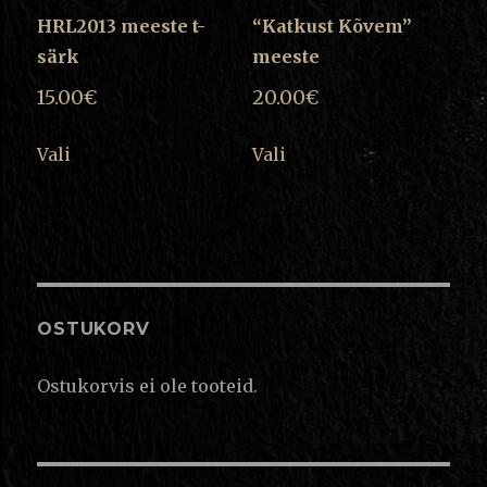
on
on
HRL2013 meeste t-
“Katkust Kõvem”
the
the
särk
meeste
product
product
15.00
€
20.00
€
page
page
This
This
Vali
Vali
product
product
has
has
multiple
multiple
variants.
variants.
The
The
options
options
OSTUKORV
may
may
be
be
Ostukorvis ei ole tooteid.
chosen
chosen
on
on
the
the