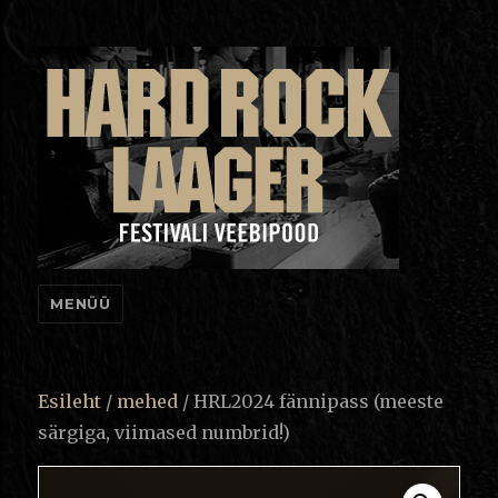
HRL e-pood
MENÜÜ
Esileht
/
mehed
/ HRL2024 fännipass (meeste
särgiga, viimased numbrid!)