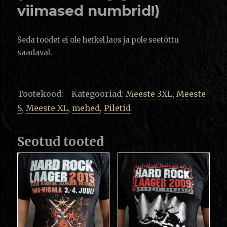
viimased numbrid!)
Seda toodet ei ole hetkel laos ja pole seetõttu
saadaval.
Tootekood:
-
Kategooriad:
Meeste 3XL
,
Meeste
S
,
Meeste XL
,
mehed
,
Piletid
Seotud tooted