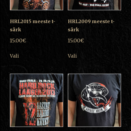
HRL2015 meeste t-
HRL2009 meeste t-
särk
särk
15.00
€
15.00
€
This
This
Vali
Vali
product
product
has
has
multiple
multiple
variants.
variants.
The
The
options
options
may
may
be
be
chosen
chosen